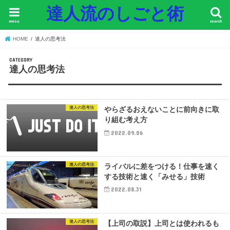
達人流のしごと術
menu
search
HOME
達人の思考法
達人の思考法
達人の思考法
やらざるおえないことに前向きに取
り組む考え方
2022.09.06
達人の思考法
ライバルに差をつける！仕事を速く
する技術と速く「みせる」技術
2022.08.31
達人の思考法
【上司の取説】上司とは使われるも