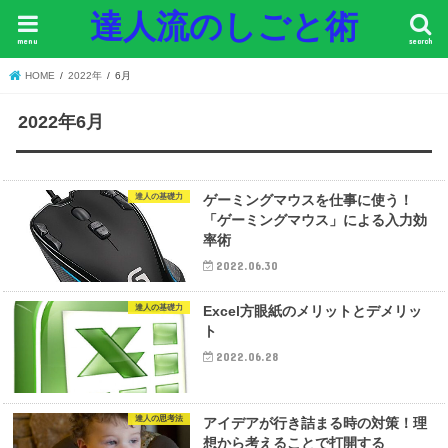
達人流のしごと術
menu
search
HOME
2022年
6月
2022年6月
達人の基礎力
ゲーミングマウスを仕事に使う！
「ゲーミングマウス」による入力効
率術
2022.06.30
達人の基礎力
Excel方眼紙のメリットとデメリッ
ト
2022.06.28
達人の思考法
アイデアが行き詰まる時の対策！理
想から考えることで打開する