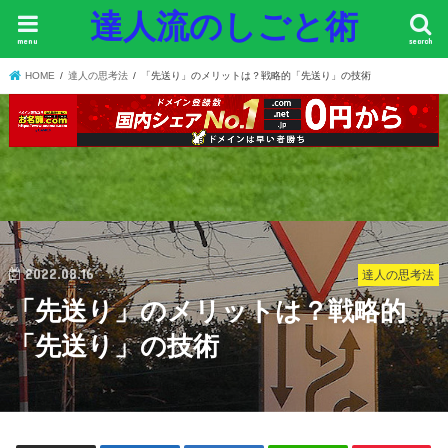
達人流のしごと術
menu
search
HOME
達人の思考法
「先送り」のメリットは？戦略的「先送り」の技術
2022.08.16
達人の思考法
「先送り」のメリットは？戦略的
「先送り」の技術