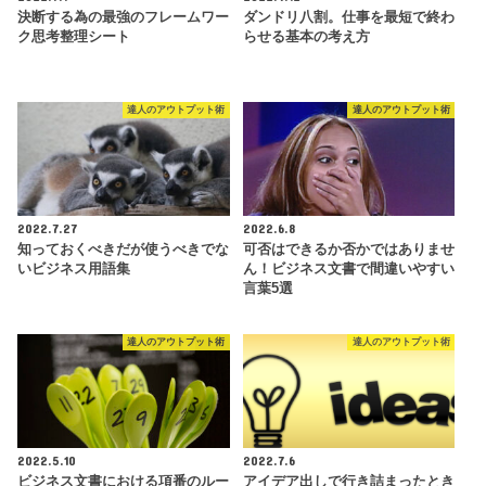
決断する為の最強のフレームワー
ダンドリ八割。仕事を最短で終わ
ク思考整理シート
らせる基本の考え方
達人のアウトプット術
達人のアウトプット術
2022.7.27
2022.6.8
知っておくべきだが使うべきでな
可否はできるか否かではありませ
いビジネス用語集
ん！ビジネス文書で間違いやすい
言葉5選
達人のアウトプット術
達人のアウトプット術
2022.5.10
2022.7.6
ビジネス文書における項番のルー
アイデア出しで行き詰まったとき