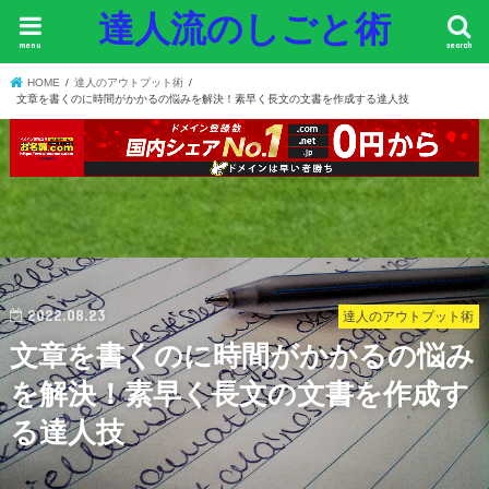
達人流のしごと術
menu
search
HOME
達人のアウトプット術
文章を書くのに時間がかかるの悩みを解決！素早く長文の文書を作成する達人技
2022.08.23
達人のアウトプット術
文章を書くのに時間がかかるの悩み
を解決！素早く長文の文書を作成す
る達人技