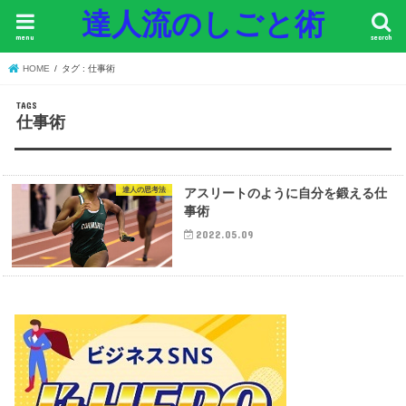
達人流のしごと術
menu
search
HOME
タグ : 仕事術
仕事術
達人の思考法
アスリートのように自分を鍛える仕
事術
2022.05.09